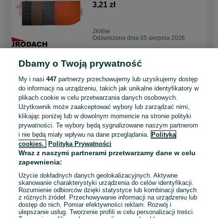
3,21 zł
Złotów
Odświeżono dnia 05 sierpnia 2026
Dbamy o Twoją prywatność
Dachówka ceramiczna
Creaton CANTUS Nuance
My i nasi
447
partnerzy przechowujemy lub uzyskujemy dostęp
czarna matowa angobowana
4,81 zł
do informacji na urządzeniu, takich jak unikalne identyfikatory w
plikach cookie w celu przetwarzania danych osobowych.
Użytkownik może zaakceptować wybory lub zarządzać nimi,
Wałcz
klikając poniżej lub w dowolnym momencie na stronie polityki
Odświeżono dnia 05 sierpnia 2026
prywatności. Te wybory będą sygnalizowane naszym partnerom
i nie będą miały wpływu na dane przeglądania.
Polityka
cookies,
Polityka Prywatności
Dachówka ceramiczna
Wraz z naszymi partnerami przetwarzamy dane w celu
Creaton SIMPLA, wszystkie
zapewnienia:
kolory
5,44 zł
Użycie dokładnych danych geolokalizacyjnych. Aktywne
skanowanie charakterystyki urządzenia do celów identyfikacji.
Rozumienie odbiorców dzięki statystyce lub kombinacji danych
Wągrowiec
z różnych źródeł. Przechowywanie informacji na urządzeniu lub
Odświeżono dnia 05 sierpnia 2026
dostęp do nich. Pomiar efektywności reklam. Rozwój i
ulepszanie usług. Tworzenie profili w celu personalizacji treści.