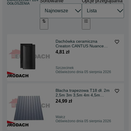
ZNALEŹLIŚMY 224
Sortowanie
Opcje przeglądania
OGŁOSZENIA
Dachówka ceramiczna
Creaton CANTUS Nuance
czarna matowa angobowana
4,81 zł
Szczecinek
Odświeżono dnia 05 sierpnia 2026
Blacha trapezowa T18 dł. 2m
2,5m 3m 3,5m 4m 4,5m
GRAFIT (7016) MAT
24,99 zł
Wałcz
Odświeżono dnia 05 sierpnia 2026